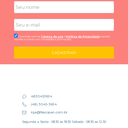
Concordo com os
Termos de uso
e
Politica de Privacidade
e aceito
receber e-mails com novidades e promoções.
CADASTRAR
4830453694
(48) 3045-3694
loja@fescopan.com.br
Segunda a Sexta - 08:30 as 18:30 Sábado - 08:30 as 12:30