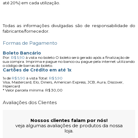
até 20%) em cada utilização.
Todas as informações divulgadas são de responsabilidade do
fabricante/fornecedor.
Formas de Pagamento
Boleto Bancário
Por:
R$ 5,90
à vista no boleto
O boleto será gerado após a finalização de
sua compra. Imprima e pague no banco ou pague pela internet utilizando
o código de barras do boleto.
Cartões de Crédito em até 1x
1x
de
R$ 5,90
à vista
Total:
R$ 5,90
Visa, Mastercard, Elo, Diners, American Express, JCB, Aura, Discover,
Hipercard
* Valor parcela mínima:
R$ 30,00
Avaliações dos Clientes
Nossos clientes falam por nós!
veja algumas avaliações de produtos da nossa
loja.