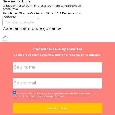
Bico muito bom
O bico é muito bom, material bom, do tamanho que
procurava
Produto:
Bico de Confeitar Wilton nº 2 Perlê - Inox -
Pequeno
Ver mais avaliações
Você também pode gostar de
Cadastre-se e Aproveite!
Se inscreva em nossa Newsletter e receba as novidades!
Concordo com os
Termos de uso
e
Politica de Privacidade
e aceito
receber e-mails com novidades e promoções.
CADASTRAR