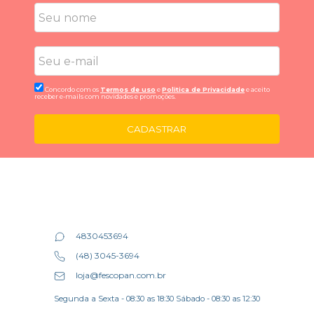
Concordo com os
Termos de uso
e
Politica de Privacidade
e aceito
receber e-mails com novidades e promoções.
CADASTRAR
4830453694
(48) 3045-3694
loja@fescopan.com.br
Segunda a Sexta - 08:30 as 18:30 Sábado - 08:30 as 12:30