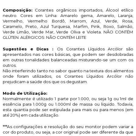
Composição:
Corantes orgânicos importados, Álcool etílico
neutro. Cores em Linha: Amarelo gema, Amarelo, Laranja,
Vermelho, Vermelho Bordô, Marrom, Azul, Verde, Rosa,
Caramelo, Preto, Azul Turquesa, Marfim, Pink, Roxo, Salmão,
Verde Limão, Verde Mar, Verde Oliva e Violeta. NÃO CONTÉM
GLÚTEN. ALÉRGICOS: NÃO CONTÉM LEITE
Sugestões e Dicas :
Os Corantes Líquidos Arcólor são
apresentados nas cores básicas, que podem ser desdobradas
em outras tonalidades balanceadas misturando-se um com os
outros.
Não interferindo tanto no sabor quanto na textura dos alimentos
onde foram utilizados, os Corantes Líquidos Arcólor não
prejudicam a saúde dos que os degustam.
Modo de Utilização:
Normalmente é utilizado 1 parte por 1.000, ou seja 1g ou 1ml de
essência para 1.000g ou 1.000ml de massa ou líquido. Todavia,
esta quantia pode ser estipulada para mais ou para menos (em
até 20%) em cada utilização.
***As configurações e resolução do seu monitor podem variar a
cor do produto, ou seja, a cor original pode ser diferente da que