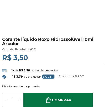
Corante líquido Roxo Hidrossolúvel 10ml
Arcolor
Cod. do Produto: 4161
R$ 3,50
1x
de
R$ 3,50
no cartão de crédito
Economize
R$ 0,11
R$ 3,39
à vista no pix
3% OFF
Mais formas de pagamento
COMPRAR
-
+