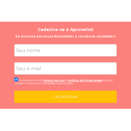
Cadastre-se e Aproveite!
Se inscreva em nossa Newsletter e receba as novidades!
Concordo com os
Termos de uso
e
Politica de Privacidade
e aceito
receber e-mails com novidades e promoções.
CADASTRAR