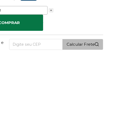
+
COMPRAR
 e
Calcular Frete
4
PONTOS