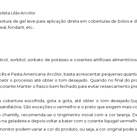
oleta Lilás Arcolor
xtura de gel leve para aplicação direta em coberturas de bolos e 
real, fondant, etc…
col, sorbitol, sorbato de potássio e corantes artificiais alimentí
lacês e Pasta Americana Arcólor, basta acrescentar pequenas quanti
tir o processo até obter o tom desejado. Quando no final do pro
o corante.Manter o frasco bem fechado para evitar ressecamento pr
 cobertura escolhida, gota a gota, até obter o tom desejado.Sug
 satisfatória. São exceções o vermelho e o preto que exigem mais 
chantilly, recomenda-se o tingimento inicial com a cor laranja. D
na geladeira e depois voltar a bater com o corante liquigel vermelh
monitor podem variar a cor do produto, ou seja, a cor original pode