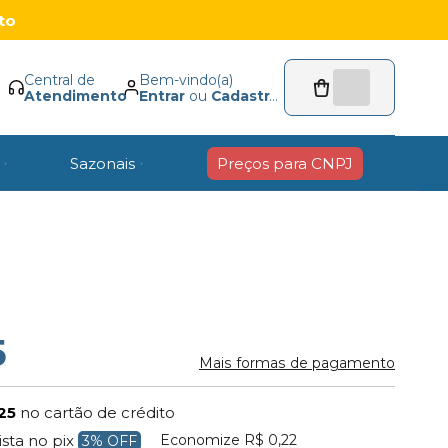
to
Central de
Bem-vindo(a)
Atendimento
Entrar
ou
Cadastrar
Sazonais
Preços para CNPJ
5
Mais formas de pagamento
25
no cartão de crédito
Economize
R$ 0,22
ista no pix
3% OFF