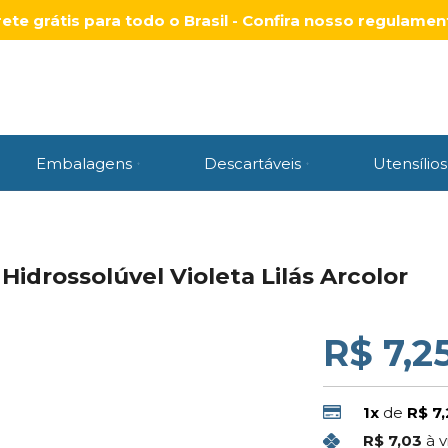
rete grátis para todo o Brasil - Confira nosso regulamen
Embalagens
Descartáveis
Utensílios
Hidrossolúvel Violeta Lilás Arcolor
R$ 7,2
1x
de
R$ 7,
R$ 7,03
à v