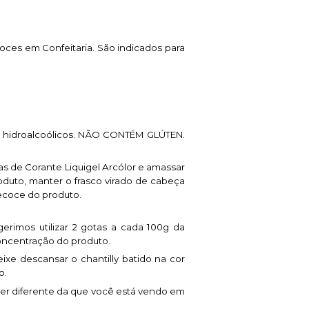
doces em Confeitaria. São indicados para
cios hidroalcoólicos. NÃO CONTÉM GLÚTEN.
as de Corante Liquigel Arcólor e amassar
duto, manter o frasco virado de cabeça
ecoce do produto.
erimos utilizar 2 gotas a cada 100g da
concentração do produto.
eixe descansar o chantilly batido na cor
o.
 ser diferente da que você está vendo em