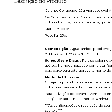
Descrição do Produto
Corante Gel Liquigel 25g Hidrossolúvel Vi
Os Corantes Liquigel Arcólor possuem te
colorir chantilly, pasta americana, glacê 
Marca: Arcolor
Peso líq.: 25g
.
Composição:
Água, amido, propilenogli
ALÉRGICOS: NÃO CONTÉM LEITE
Sugestões e Dicas :
Para se colorir g
até sua homogeneização completa. Repe
para baixo para total aproveitamento d
Modo de Utilização:
Gotejar o produto diretamente sobre a
cobertura para se obter uma tonalidade
Para utilização do corante vermelho em 
laranja por aproximadamente 10 minutos 
***As configurações e resolução do seu 
sua tela ***