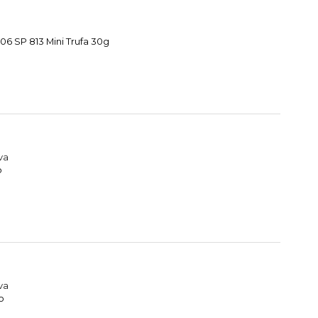
6 SP 813 Mini Trufa 30g
va
o
va
o