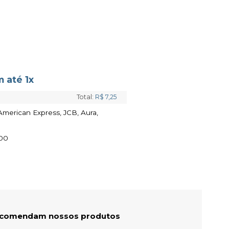
 até 1x
Total:
R$ 7,25
 American Express, JCB, Aura,
00
recomendam nossos produtos