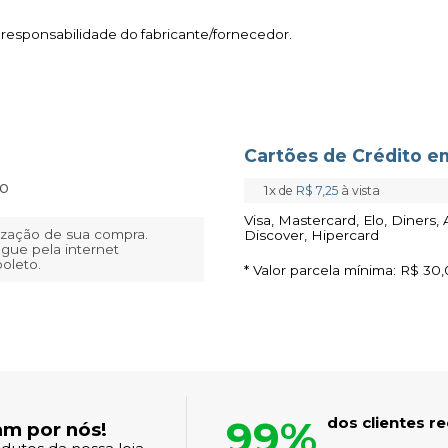
 responsabilidade do fabricante/fornecedor.
Cartões de Crédito em
to
1x
de
R$ 7,25
à vista
Visa, Mastercard, Elo, Diners,
lização de sua compra.
Discover, Hipercard
gue pela internet
boleto.
* Valor parcela mínima:
R$ 30,
99%
dos clientes 
am por nós!