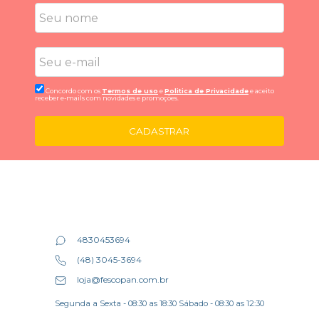
Concordo com os
Termos de uso
e
Politica de Privacidade
e aceito
receber e-mails com novidades e promoções.
CADASTRAR
4830453694
(48) 3045-3694
loja@fescopan.com.br
Segunda a Sexta - 08:30 as 18:30 Sábado - 08:30 as 12:30