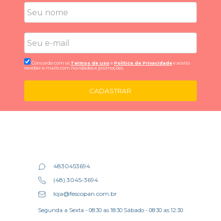
Concordo com os
Termos de uso
e
Politica de Privacidade
e aceito
receber e-mails com novidades e promoções.
CADASTRAR
4830453694
(48) 3045-3694
loja@fescopan.com.br
Segunda a Sexta - 08:30 as 18:30 Sábado - 08:30 as 12:30