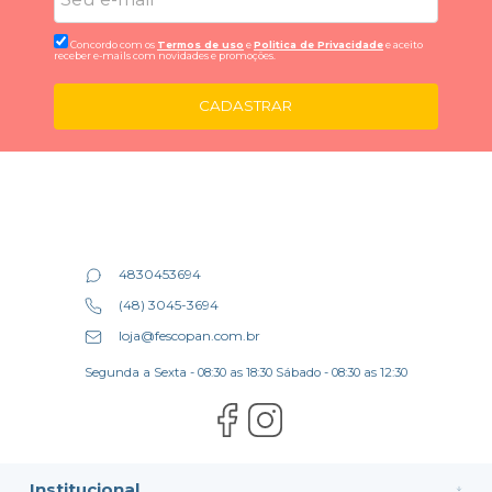
Concordo com os
Termos de uso
e
Politica de Privacidade
e aceito
receber e-mails com novidades e promoções.
CADASTRAR
4830453694
(48) 3045-3694
loja@fescopan.com.br
Segunda a Sexta - 08:30 as 18:30 Sábado - 08:30 as 12:30
Institucional