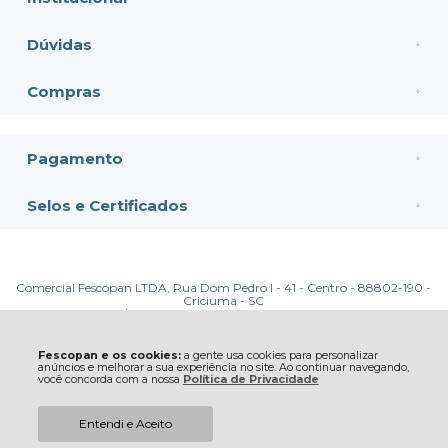
Dúvidas
Compras
Pagamento
Selos e Certificados
Comercial Fescopan LTDA, Rua Dom Pedro I - 41 - Centro - 88802-190 -
Criciuma - SC
CNPJ: 05.209.927/0001-50 | © Todos os direitos reservados - Fescopan -
2026
Fescopan e os cookies:
a gente usa cookies para personalizar
anúncios e melhorar a sua experiência no site. Ao continuar navegando,
você concorda com a nossa
Política de Privacidade
Entendi e Aceito
R$ 37,90
COMPRAR