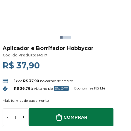
Aplicador e Borrifador Hobbycor
Cod. do Produto: 14917
R$ 37,90
1x
de
R$ 37,90
no cartão de crédito
Economize
R$ 1,14
R$ 36,76
à vista no pix
3% OFF
Mais formas de pagamento
COMPRAR
-
+