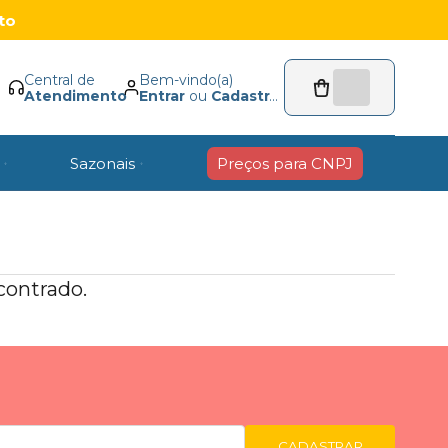
to
Central de
Bem-vindo(a)
Atendimento
Entrar
ou
Cadastrar
Sazonais
Preços para CNPJ
ontrado.
CADASTRAR