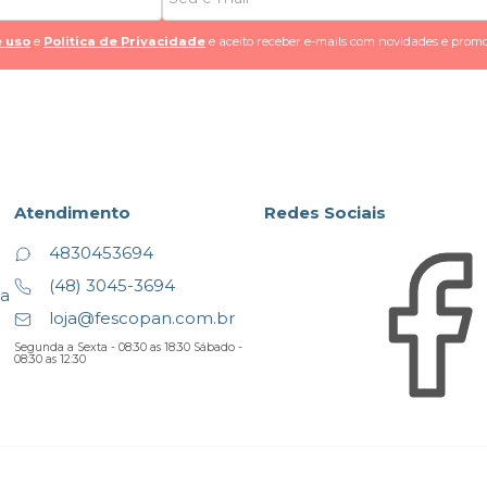
 uso
e
Politica de Privacidade
e aceito receber e-mails com novidades e promo
Atendimento
Redes Sociais
4830453694
(48) 3045-3694
ta
loja@fescopan.com.br
Segunda a Sexta - 08:30 as 18:30 Sábado -
08:30 as 12:30