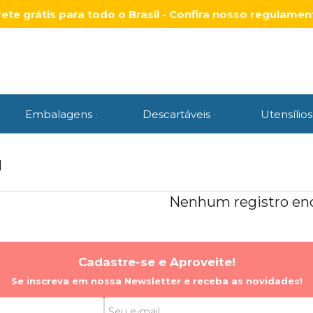
rete grátis para todo o Brasil - Confira nosso regulamen
Embalagens
Descartáveis
Utensílios
M
Nenhum registro enc
Cadastre-se e Aproveite!
Se inscreva em nossa Newsletter e receba as novidades!